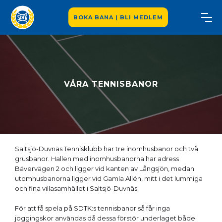
BOKA BANA | BLI MEDLEM
VÅRA TENNISBANOR
Saltsjö-Duvnäs Tennisklubb har tre inomhusbanor och två
grusbanor. Hallen med inomhusbanorna har adress
Bävervägen 2 och ligger vid kanten av Långsjön, medan
utomhusbanorna ligger vid Gamla Allén, mitt i det lummiga
och fina villasamhället i Saltsjö-Duvnäs.
För att få spela på SDTK:s tennisbanor så får inga
joggingskor användas då dessa förstör underlaget både