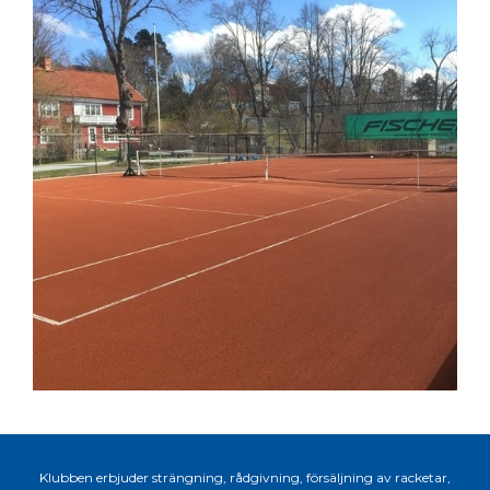
Klubben erbjuder strängning, rådgivning, försäljning av racketar,