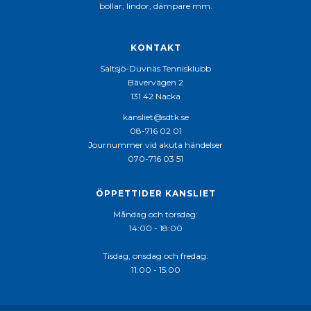
bollar, lindor, dämpare mm.
KONTAKT
Saltsjö-Duvnäs Tennisklubb
Bävervägen 2
131 42 Nacka
kansliet@sdtk.se
08-716 02 01
Journummer vid akuta händelser
070-716 03 51
ÖPPETTIDER KANSLIET
Måndag och torsdag:
14:00 - 18:00
Tisdag, onsdag och fredag:
11:00 - 15:00