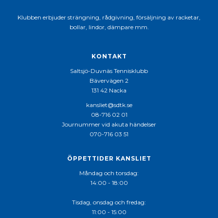
Klubben erbjuder strängning, rådgivning, försäljning av racketar,
bollar, lindor, dämpare mm.
KONTAKT
Saltsjö-Duvnäs Tennisklubb
Bävervägen 2
131 42 Nacka
kansliet@sdtk.se
08-716 02 01
Journummer vid akuta händelser
070-716 03 51
ÖPPETTIDER KANSLIET
Måndag och torsdag:
14:00 - 18:00
Tisdag, onsdag och fredag:
11:00 - 15:00