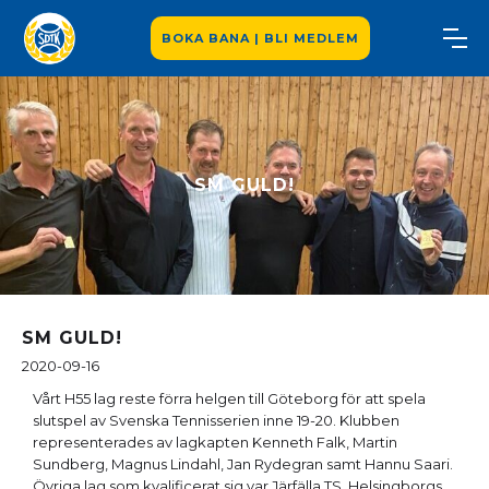
BOKA BANA | BLI MEDLEM
SM GULD!
SM GULD!
2020-09-16
Vårt H55 lag reste förra helgen till Göteborg för att spela
slutspel av Svenska Tennisserien inne 19-20. Klubben
representerades av lagkapten Kenneth Falk, Martin
Sundberg, Magnus Lindahl, Jan Rydegran samt Hannu Saari.
Övriga lag som kvalificerat sig var Järfälla TS, Helsingborgs