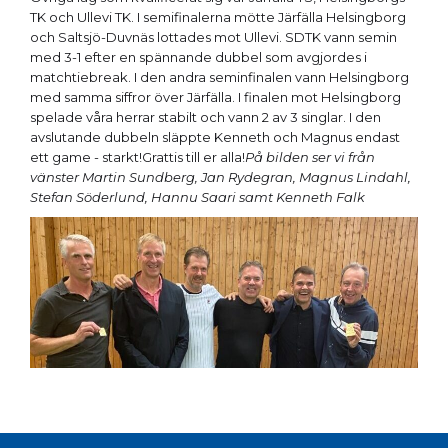
TK och Ullevi TK. I semifinalerna mötte Järfälla Helsingborg
och Saltsjö-Duvnäs lottades mot Ullevi. SDTK vann semin
med 3-1 efter en spännande dubbel som avgjordes i
matchtiebreak. I den andra seminfinalen vann Helsingborg
med samma siffror över Järfälla. I finalen mot Helsingborg
spelade våra herrar stabilt och vann 2 av 3 singlar. I den
avslutande dubbeln släppte Kenneth och Magnus endast
ett game - starkt!Grattis till er alla!
På bilden ser vi från
vänster Martin Sundberg, Jan Rydegran, Magnus Lindahl,
Stefan Söderlund, Hannu Saari samt Kenneth Falk