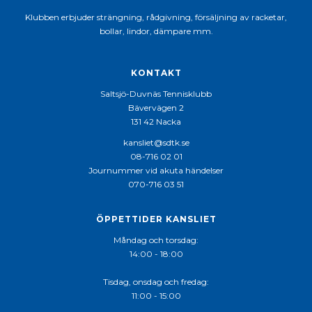
Klubben erbjuder strängning, rådgivning, försäljning av racketar,
bollar, lindor, dämpare mm.
KONTAKT
Saltsjö-Duvnäs Tennisklubb
Bävervägen 2
131 42 Nacka
kansliet@sdtk.se
08-716 02 01
Journummer vid akuta händelser
070-716 03 51
ÖPPETTIDER KANSLIET
Måndag och torsdag:
14:00 - 18:00
Tisdag, onsdag och fredag:
11:00 - 15:00