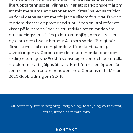
återuppta tennisspel i vår hall.Vi har ett starkt önskemål om
att minimera antalet personer som vistas i hallen samtidigt,
varför vi gärna ser att medföljande såsom föräldrar, far-och
morföräldrar tar en promenad runt Långsjön istället för att
vistas på läktaren.Vi ber er att undvika att använda våra
omklädningsrum så långt detta är möjligt, och att istället
byta om och duscha hemma.Alla som spelat färdigt bör
lämna tennishallen omgående.Vi följer kontinuerligt
utvecklingen av Corona och de rekommendationer och
riktlinjer som ges av Folkhälsomyndigheten, och ber nu alla
medlemmar att hjälpas åt s.a. vi kan hålla hallen öppen för
tennisspel även under perioden med Coronasmitta.17 mars
2020Klubbledningen i SDTK
Klubben erbjuder strängning, rådgivning, försäljning av racketar,
bollar, lindor, dämpare mm.
KONTAKT