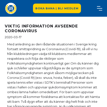
BOKA BANA | BLI MEDLEM
VIKTIG INFORMATION AVSEENDE
CORONAVIRUS
2020-03-17
Med anledning av den rådande situationen i Sverige kring
fortsatt smittspridning av Coronavirus (Covid-19), så vill vi nu
från klubbledningen vädja till klubbens medlemmar att
respektera och följa de riktlinjer som
Folkhälsomyndigheten kontinuerligt ger.Om du känner dig
sjuk och/eller uppvisar något/några av de symptom som
Folkhälsomyndigheten angivit såsom möjliga tecken på
Corona (Covid-19) (exv. snuva, hosta, feber), så skall du inte
spela tennis eller vistas i SDTK’s tennishall.Personer som
vistas i hallen och uppvisar sjukdomssymptom kommer att
ombes lämna hallen omedelbart. För barn som uppvisar
symptom så kommer föräldrarna att kontaktas för att hämta
sitt barn. Två dygn efter att du känner dig helt frisk och inte
har några kvarvarande symptom, är du välkommen att