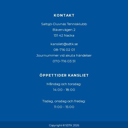
KONTAKT
Saltsjö-Duvnäs Tennisklubb
Bävervägen 2
131 42 Nacka
kansliet@sdtk.se
08-716 02 01
Journummer vid akuta händelser
070-716 03 51
ÖPPETTIDER KANSLIET
Måndag och torsdag:
14:00 - 18:00
Tisdag, onsdag och fredag:
11:00 - 15:00
Copyright © SDTK 2026