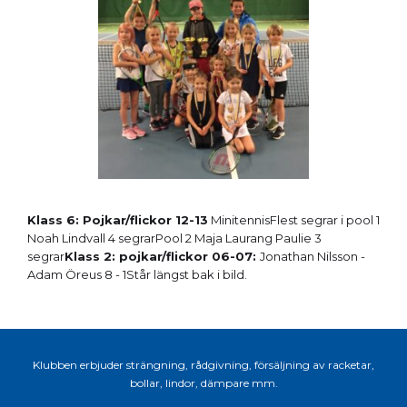
Klass 6: Pojkar/flickor 12-13
MinitennisFlest segrar i pool 1
Noah Lindvall 4 segrarPool 2 Maja Laurang Paulie 3
segrar
Klass 2: pojkar/flickor 06-07:
Jonathan Nilsson -
Adam Öreus 8 - 1Står längst bak i bild.
Klubben erbjuder strängning, rådgivning, försäljning av racketar,
bollar, lindor, dämpare mm.