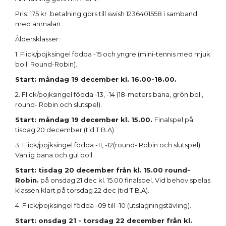
Pris: 175 kr betalning görs till swish 1236401558 i samband
med anmälan.
Åldersklasser:
1. Flick/pojksingel födda -15 och yngre (mini-tennis med mjuk
boll. Round-Robin).
Start: måndag 19 december kl. 16.00-18.00.
2. Flick/pojksingel födda -13, -14 (18-meters bana, grön boll,
round- Robin och slutspel).
Start: måndag 19 december kl. 15.00.
Finalspel på
tisdag 20 december (tid T.B.A).
3. Flick/pojksingel födda -11, -12(round- Robin och slutspel).
Vanlig bana och gul boll.
Start: tisdag 20 december från kl. 15.00 round-
Robin.
på onsdag 21 dec kl. 15.00 finalspel. Vid behov spelas
klassen klart på torsdag 22 dec (tid T.B.A).
4. Flick/pojksingel födda -09 till -10 (utslagningstävling).
Start: onsdag 21 - torsdag 22 december från kl.