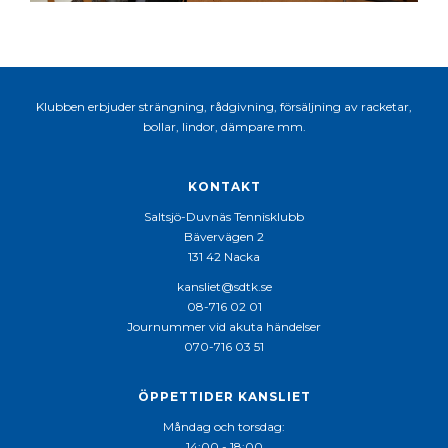
Klubben erbjuder strängning, rådgivning, försäljning av racketar,
bollar, lindor, dämpare mm.
KONTAKT
Saltsjö-Duvnäs Tennisklubb
Bävervägen 2
131 42 Nacka
kansliet@sdtk.se
08-716 02 01
Journummer vid akuta händelser
070-716 03 51
ÖPPETTIDER KANSLIET
Måndag och torsdag:
14:00 - 18:00