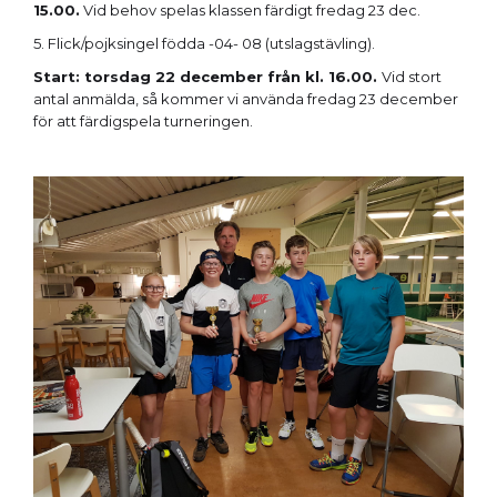
15.00.
Vid behov spelas klassen färdigt fredag 23 dec.
5. Flick/pojksingel födda -04- 08 (utslagstävling).
Start: torsdag 22 december från kl. 16.00.
Vid stort
antal anmälda, så kommer vi använda fredag 23 december
för att färdigspela turneringen.