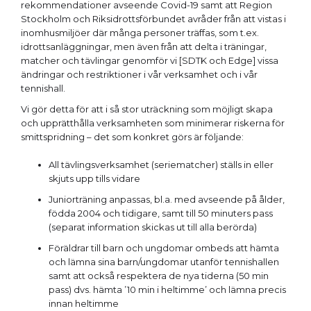
rekommendationer avseende Covid-19 samt att Region
Stockholm och Riksidrottsförbundet avråder från att vistas i
inomhusmiljöer där många personer träffas, som t.ex.
idrottsanläggningar, men även från att delta i träningar,
matcher och tävlingar genomför vi [SDTK och Edge] vissa
ändringar och restriktioner i vår verksamhet och i vår
tennishall.
Vi gör detta för att i så stor uträckning som möjligt skapa
och upprätthålla verksamheten som minimerar riskerna för
smittspridning – det som konkret görs är följande:
All tävlingsverksamhet (seriematcher) ställs in eller
skjuts upp tills vidare
Juniorträning anpassas, bl.a. med avseende på ålder,
födda 2004 och tidigare, samt till 50 minuters pass
(separat information skickas ut till alla berörda)
Föräldrar till barn och ungdomar ombeds att hämta
och lämna sina barn/ungdomar utanför tennishallen
samt att också respektera de nya tiderna (50 min
pass) dvs. hämta ’10 min i heltimme’ och lämna precis
innan heltimme