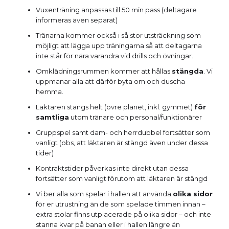
Vuxenträning anpassas till 50 min pass (deltagare
informeras även separat)
Tränarna kommer också i så stor utsträckning som
möjligt att lägga upp träningarna så att deltagarna
inte står för nära varandra vid drills och övningar.
Omklädningsrummen kommer att hållas
stängda
. Vi
uppmanar alla att därför byta om och duscha
hemma.
Läktaren stängs helt (övre planet, inkl. gymmet)
för
samtliga
utom tränare och personal/funktionärer
Gruppspel samt dam- och herrdubbel fortsätter som
vanligt (obs, att läktaren är stängd även under dessa
tider)
Kontraktstider påverkas inte direkt utan dessa
fortsätter som vanligt förutom att läktaren är stängd
Vi ber alla som spelar i hallen att använda
olika sidor
för er utrustning än de som spelade timmen innan –
extra stolar finns utplacerade på olika sidor – och inte
stanna kvar på banan eller i hallen längre än