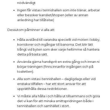
nödvändigt
Ingen får vistas i tennishallen som inte tränar, arbetar
eller besöker kansliet/shopen (eller av annan
anledning har tillåtelse)
Dessutom påminner vi alla att:
Hålla avstånd till varandra speciellt vid möten i lobby,
korridorer och ingångar till banorna. Det blir lätt
trångt vid byten som sker varje heltimme så hantera
detta på bästa sätt.
Använda gärna handsprit en extra gång och innan ni
börjar träningen (finns innanför ingången och på
toaletten).
Alla som vistas i tennishallen – dagligdags eller vid
enstaka tillfällen – har ett stort ansvar för att
upprätthålla dessa restriktioner.
Vi måste alla hålla i och hålla ut tillsammans och göra
det vi kan för att minska smittspridningen både i
tennishallen och samhället i stort.