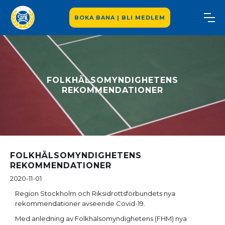
BOKA BANA | BLI MEDLEM
FOLKHÄLSOMYNDIGHETENS
REKOMMENDATIONER
FOLKHÄLSOMYNDIGHETENS
REKOMMENDATIONER
2020-11-01
Region Stockholm och Riksidrottsförbundets nya
rekommendationer avseende Covid-19.
Med anledning av Folkhälsomyndighetens (FHM) nya