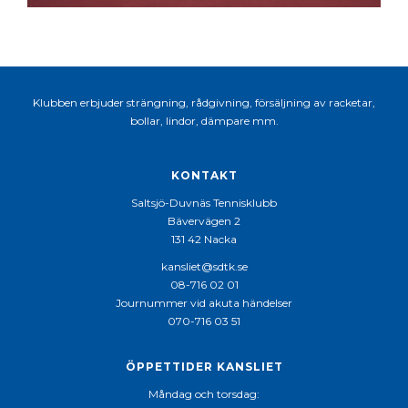
Klubben erbjuder strängning, rådgivning, försäljning av racketar,
bollar, lindor, dämpare mm.
KONTAKT
Saltsjö-Duvnäs Tennisklubb
Bävervägen 2
131 42 Nacka
kansliet@sdtk.se
08-716 02 01
Journummer vid akuta händelser
070-716 03 51
ÖPPETTIDER KANSLIET
Måndag och torsdag: