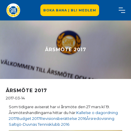
BOKA BANA | BLI MEDLEM
ÅRSMÖTE 2017
ÅRSMÖTE 2017
2017-03-14
Som tidigare aviserat har vi årsmöte den 27 mars kl 19.
Årsmöteshandlingarna hittar du här:
Kallelse o dagordning
2017
Budget 2017
Revisionsberättelse 2016
Årsredovisning
Saltsjö-Duvnäs Tennisklubb 2016