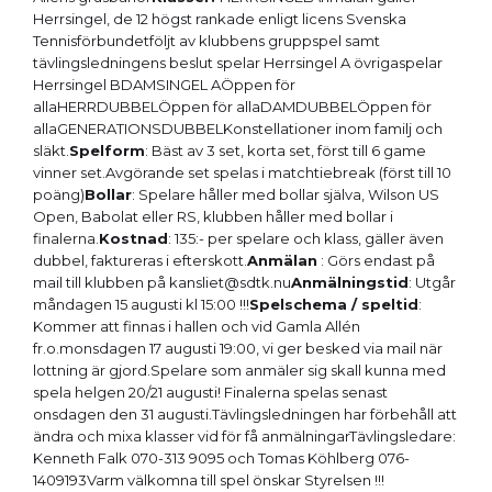
Herrsingel, de 12 högst rankade enligt licens Svenska
Tennisförbundetföljt av klubbens gruppspel samt
tävlingsledningens beslut spelar Herrsingel A övrigaspelar
Herrsingel BDAMSINGEL AÖppen för
allaHERRDUBBELÖppen för allaDAMDUBBELÖppen för
allaGENERATIONSDUBBELKonstellationer inom familj och
släkt.
Spelform
: Bäst av 3 set, korta set, först till 6 game
vinner set.Avgörande set spelas i matchtiebreak (först till 10
poäng)
Bollar
: Spelare håller med bollar själva, Wilson US
Open, Babolat eller RS, klubben håller med bollar i
finalerna.
Kostnad
: 135:- per spelare och klass, gäller även
dubbel, faktureras i efterskott.
Anmälan
: Görs endast på
mail till klubben på kansliet@sdtk.nu
Anmälningstid
: Utgår
måndagen 15 augusti kl 15:00 !!!
Spelschema / speltid
:
Kommer att finnas i hallen och vid Gamla Allén
fr.o.monsdagen 17 augusti 19:00, vi ger besked via mail när
lottning är gjord.Spelare som anmäler sig skall kunna med
spela helgen 20/21 augusti! Finalerna spelas senast
onsdagen den 31 augusti.Tävlingsledningen har förbehåll att
ändra och mixa klasser vid för få anmälningarTävlingsledare:
Kenneth Falk 070-313 9095 och Tomas Köhlberg 076-
1409193Varm välkomna till spel önskar Styrelsen !!!