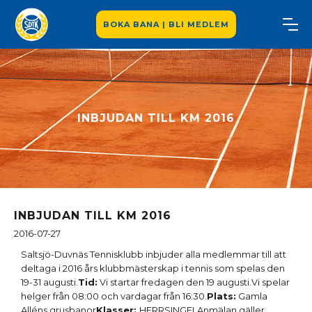
BOKA BANA | BLI MEDLEM
INBJUDAN TILL KM 2016
INBJUDAN TILL KM 2016
2016-07-27
Saltsjö-Duvnäs Tennisklubb inbjuder alla medlemmar till att
deltaga i 2016 års klubbmästerskap i tennis som spelas den
19-31 augusti.
Tid:
Vi startar fredagen den 19 augusti.Vi spelar
helger från 08:00 och vardagar från 16:30.
Plats:
Gamla
Alléns grusbanor
Klasser:
HERRSINGELAnmälan gäller