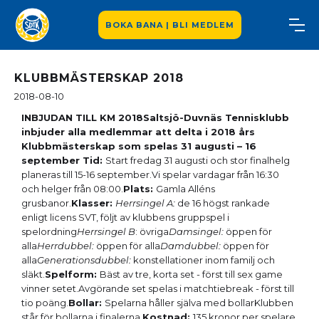
BOKA BANA | BLI MEDLEM
KLUBBMÄSTERSKAP 2018
2018-08-10
INBJUDAN TILL KM 2018Saltsjö-Duvnäs Tennisklubb
inbjuder alla medlemmar att delta i 2018 års
Klubbmästerskap som spelas 31 augusti – 16
september Tid:
Start fredag 31 augusti och stor finalhelg
planeras till 15-16 september.Vi spelar vardagar från 16:30
och helger från 08:00.
Plats:
Gamla Alléns
grusbanor.
Klasser:
Herrsingel A:
de 16 högst rankade
enligt licens SVT, följt av klubbens gruppspel i
spelordning
Herrsingel B
: övriga
Damsingel:
öppen för
alla
Herrdubbel:
öppen för alla
Damdubbel:
öppen för
alla
Generationsdubbel:
konstellationer inom familj och
släkt.
Spelform:
Bäst av tre, korta set - först till sex game
vinner setet.Avgörande set spelas i matchtiebreak - först till
tio poäng.
Bollar:
Spelarna håller själva med bollarKlubben
står för bollarna i finalerna.
Kostnad:
135 kronor per spelare