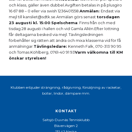
och klass, gäller även dubbel.Avgiften betalas in på plusgiro
16 67 88 – 0 eller via swish 1236401558.
Anmälan:
Endast via
mejl till kansliet@sdtk.se.Anmälan görs senast
torsdagen
23 augusti kl. 15:00
.
Spelschema
: Finns från och med
tisdag 28 augusti i hallen och vid Gamla Allén.Efter lottning
får deltagarna besked via mejl. Tävlingsledningen
förbehåller sig rätten att ändra och mixa klasserna vid för få
anmälningar.
Tävlingsledare:
Kenneth Falk, 070-313 90 95
och Tomas Köhlberg, 0761-40 91 93
Varm välkomna till KM
önskar styrelsen!
Klubben erbjuder strängning, rådgivning, försäljning av racketar,
bollar, lindor, dämpare mm.
KONTAKT
Saltsjö-Duvnäs Tennisklubb
Bävervägen 2
131 42 Nacka