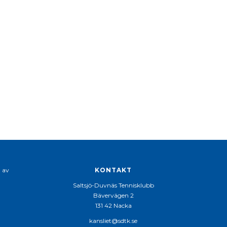
g av
KONTAKT
Saltsjö-Duvnäs Tennisklubb
Bävervägen 2
131 42 Nacka
kansliet@sdtk.se