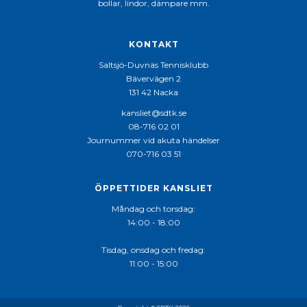
bollar, lindor, dämpare mm.
KONTAKT
Saltsjö-Duvnäs Tennisklubb
Bävervägen 2
131 42 Nacka
kansliet@sdtk.se
08-716 02 01
Journummer vid akuta händelser
070-716 03 51
ÖPPETTIDER KANSLIET
Måndag och torsdag:
14:00 - 18:00
Tisdag, onsdag och fredag:
11:00 - 15:00