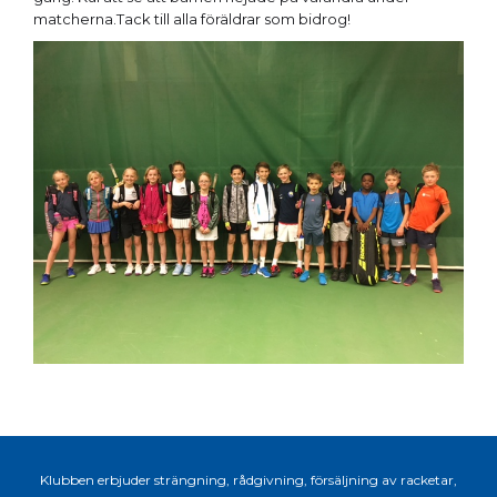
matcherna.Tack till alla föräldrar som bidrog!
Klubben erbjuder strängning, rådgivning, försäljning av racketar,