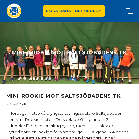
BOKA BANA | BLI MEDLEM
MINI-ROOKIE MOT SALTSJÖBADENS TK
MINI-ROOKIE MOT SALTSJÖBADENS TK
2018-04-16
I lördags mötte våra yngsta tävlingsspelare Saltsjöbaden i
en Mini-Rookie match. De spelade 6 singlar och 3
dubblar.Det blev en riktig rysare, men till slut blev det
ytterligare en lagvinst för vårt härliga SDTK-gäng! 5-4 denna
gång. Kul att se att barnen hejade på varandra under