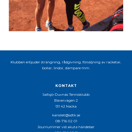
Klubben erbjuder strängning, rådgivning, försäljning av racketar,
bollar, lindor, dämpare mm.
KONTAKT
Saltsjö-Duvnäs Tennisklubb
Bävervägen 2
131 42 Nacka
kansliet@sdtk.se
08-716 02 01
Journummer vid akuta händelser