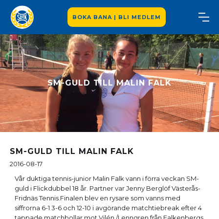
BOKA BANA | BLI MEDLEM
SM-GULD TILL MALIN FALK
SM-GULD TILL MALIN FALK
2016-08-17
Vår duktiga tennis-junior Malin Falk vann i förra veckan SM-
guld i Flickdubbel 18 år. Partner var Jenny Berglöf Västerås-
Fridnäs Tennis.Finalen blev en rysare som vanns med
siffrorna 6-1 3-6 och 12-10 i avgörande matchtiebreak efter 4
tappade matchbollar mot Vilén /Lenngren från Falkenbergs