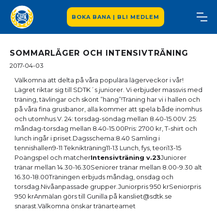
BOKA BANA | BLI MEDLEM
SOMMARLÄGER OCH INTENSIVTRÄNING
2017-04-03
Välkomna att delta på våra populära lägerveckor i vår!
Lägret riktar sig till SDTK´s juniorer. Vi erbjuder massvis med
träning, tävlingar och skönt ”häng”!Träning har vi i hallen och
på våra fina grusbanor, alla kommer att spela både inomhus
och utomhus.V. 24: torsdag-söndag mellan 8.40-15.00V. 25:
måndag-torsdag mellan 8.40-15.00Pris: 2700 kr, T-shirt och
lunch ingår i priset.Dagsschema:8.40 Samling i
tennishallen9-11 Teknikträning11-13 Lunch, fys, teori13-15
Poängspel och matcher
Intensivträning v.23
Juniorer
tränar mellan 14.30-16.30Seniorer tränar mellan 8.00-9.30 alt
16.30-18.00Träningen erbjuds måndag, onsdag och
torsdag.Nivåanpassade grupper.Juniorpris 950 krSeniorpris
950 krAnmälan görs till Gunilla på kansliet@sdtk.se
snarast.Välkomna önskar tränarteamet