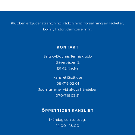
Klubben erbjuder strängning, rådgivning, försäljning av racketar,
bollar, lindor, dämpare mm.
KONTAKT
Saltsjö-Duvnäs Tennisklubb
Bävervägen 2
131 42 Nacka
kansliet@sdtk.se
08-716 02 01
Journummer vid akuta händelser
070-716 03 51
ÖPPETTIDER KANSLIET
Måndag och torsdag:
14:00 - 18:00